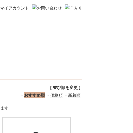
[ 並び順を変更 ]
-
おすすめ順
-
価格順
-
新着順
います