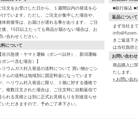
ご注文をお受けした日から、１週間以内の発送を心
■銀行振込 
がけています。ただし、ご注文が集中した場合や、
返品について
連休前後等は、お届けが遅れる事があります。 ご注
まず当社まで
文後、15日以上たっても商品が届かない場合は、お
info@fus
問い合わせください。
きご返送下さ
送料について
は当社負担
【佐川急便・ヤマト運輸（ボンベ以外）、新潟運輸
お問い合わせ
（ボンベ含む場合）】
商品購入に
ヘリウムガス封入発送の送料について 買い物かごシ
たします。
ステムの送料は地域別に固定料金になっています
» お問い合
が、ヘリウム封入発送に限り、１個に対する価格で
す。複数注文された場合は、ご注文時に自動返信で
送られる見積とは別に正式お見積もりを別途送らせ
ていただきますので、予めご了承下さい。