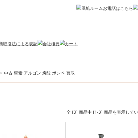
>
中古 窒素 アルゴン 炭酸 ボンベ 買取
全 [3] 商品中 [1-3] 商品を表示して