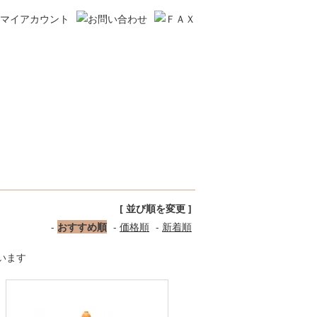
[ 並び順を変更 ]
-
おすすめ順
-
価格順
-
新着順
ています