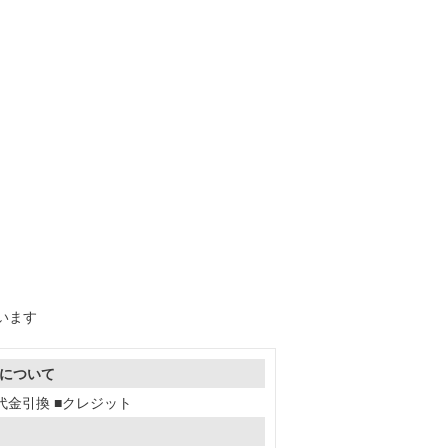
ています
について
■代金引換 ■クレジット