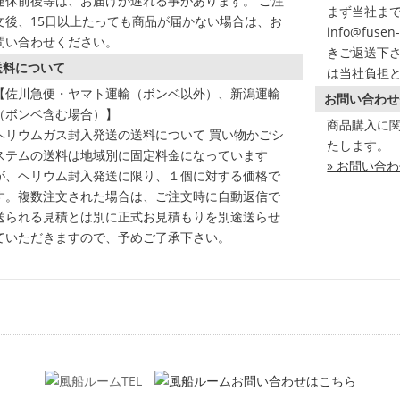
連休前後等は、お届けが遅れる事があります。 ご注
まず当社まで
文後、15日以上たっても商品が届かない場合は、お
info@fus
問い合わせください。
きご返送下さ
送料について
は当社負担
【佐川急便・ヤマト運輸（ボンベ以外）、新潟運輸
お問い合わせ
（ボンベ含む場合）】
商品購入に
ヘリウムガス封入発送の送料について 買い物かごシ
たします。
ステムの送料は地域別に固定料金になっています
» お問い合
が、ヘリウム封入発送に限り、１個に対する価格で
す。複数注文された場合は、ご注文時に自動返信で
送られる見積とは別に正式お見積もりを別途送らせ
ていただきますので、予めご了承下さい。