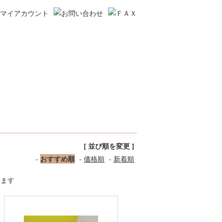
[ 並び順を変更 ]
-
おすすめ順
-
価格順
-
新着順
います