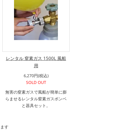
レンタル 窒素ガス 1500L 風船
用
6,270円(税込)
SOLD OUT
無害の窒素ガスで風船が簡単に膨
らませるレンタル窒素ガスボンベ
と器具セット。
います