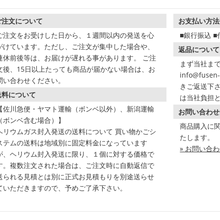
ご注文について
お支払い方法
ご注文をお受けした日から、１週間以内の発送を心
■銀行振込 
がけています。ただし、ご注文が集中した場合や、
返品について
連休前後等は、お届けが遅れる事があります。 ご注
まず当社まで
文後、15日以上たっても商品が届かない場合は、お
info@fus
問い合わせください。
きご返送下さ
送料について
は当社負担
【佐川急便・ヤマト運輸（ボンベ以外）、新潟運輸
お問い合わせ
（ボンベ含む場合）】
商品購入に
ヘリウムガス封入発送の送料について 買い物かごシ
たします。
ステムの送料は地域別に固定料金になっています
» お問い合
が、ヘリウム封入発送に限り、１個に対する価格で
す。複数注文された場合は、ご注文時に自動返信で
送られる見積とは別に正式お見積もりを別途送らせ
ていただきますので、予めご了承下さい。