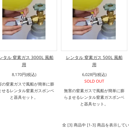
ンタル 窒素ガス 3000L 風船
レンタル 窒素ガス 500L 風船
用
用
8,170円(税込)
6,028円(税込)
SOLD OUT
害の窒素ガスで風船が簡単に膨
ませるレンタル窒素ガスボンベ
無害の窒素ガスで風船が簡単に膨
と器具セット。
らませるレンタル窒素ガスボンベ
と器具セット。
全 [3] 商品中 [1-3] 商品を表示して