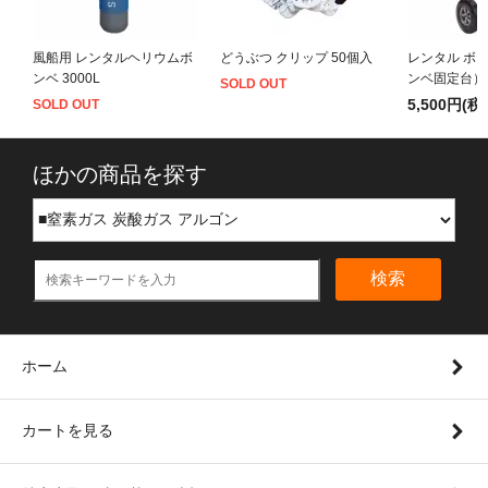
風船用 レンタルヘリウムボ
どうぶつ クリップ 50個入
レンタル ボ
ンベ 3000L
ンベ固定台）
SOLD OUT
5,500円(税
SOLD OUT
ほかの商品を探す
検索
ホーム
カートを見る