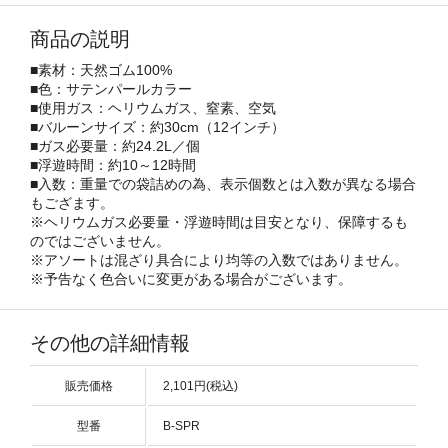
商品の説明
■素材：天然ゴム100%
■色：サテンパールカラー
■使用ガス：ヘリウムガス、窒素、空気
■バルーンサイズ：約30cm（12インチ）
■ガス必要量：約24.2L／個
■浮遊時間：約10～12時間
■入数：重量での袋詰めの為、表示個数とは入数が異なる場合
もござます。
※ヘリウムガス必要量・浮遊時間は目安となり、保障するも
のではございません。
※アソートは混ざり具合により均等の入数ではありません。
※予告なく色合いに変更がある場合がございます。
その他の詳細情報
販売価格
2,101円(税込)
型番
B-SPR