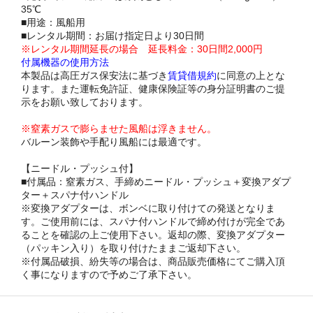
35℃
■用途：風船用
■レンタル期間：お届け指定日より30日間
※レンタル期間延長の場合 延長料金：30日間2,000円
付属機器の使用方法
本製品は高圧ガス保安法に基づき
賃貸借規約
に同意の上とな
ります。また運転免許証、健康保険証等の身分証明書のご提
示をお願い致しております。
※窒素ガスで膨らませた風船は浮きません。
バルーン装飾や手配り風船には最適です。
【ニードル・プッシュ付】
■付属品：窒素ガス、手締めニードル・プッシュ＋変換アダプ
ター＋スパナ付ハンドル
※変換アダプターは、ボンベに取り付けての発送となりま
す。ご使用前には、スパナ付ハンドルで締め付けが完全であ
ることを確認の上ご使用下さい。返却の際、変換アダプター
（パッキン入り）を取り付けたままご返却下さい。
※付属品破損、紛失等の場合は、商品販売価格にてご購入頂
く事になりますので予めご了承下さい。