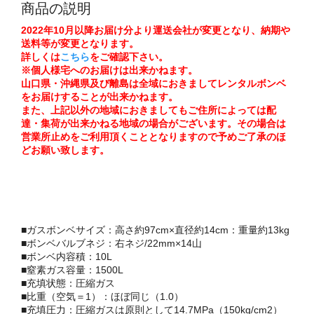
商品の説明
2022年10月以降お届け分より運送会社が変更となり、納期や
送料等が変更となります。
詳しくは
こちら
をご確認下さい。
※個人様宅へのお届けは出来かねます。
山口県・沖縄県及び離島は全域におきましてレンタルボンベ
をお届けすることが出来かねます。
また、上記以外の地域におきましてもご住所によっては配
達・集荷が出来かねる地域の場合がございます。その場合は
営業所止めをご利用頂くこととなりますので予めご了承のほ
どお願い致します。
■ガスボンベサイズ：高さ約97cm×直径約14cm：重量約13kg
■ボンベバルブネジ：右ネジ/22mm×14山
■ボンベ内容積：10L
■窒素ガス容量：1500L
■充填状態：圧縮ガス
■比重（空気＝1）：ほぼ同じ（1.0）
■充填圧力：圧縮ガスは原則として14.7MPa（150kg/cm2）