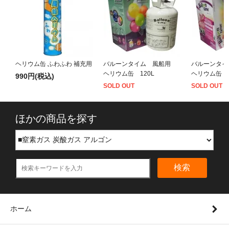
ヘリウム缶 ふわふわ 補充用
バルーンタイム 風船用
バルーンタ
ヘリウム缶 120L
ヘリウム缶 4
990円(税込)
SOLD OUT
SOLD OUT
ほかの商品を探す
検索
ホーム