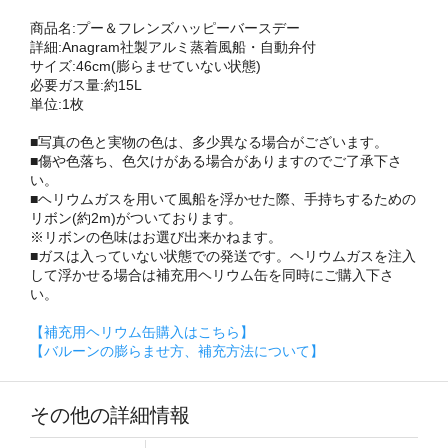
商品名:プー＆フレンズハッピーバースデー
詳細:Anagram社製アルミ蒸着風船・自動弁付
サイズ:46cm(膨らませていない状態)
必要ガス量:約15L
単位:1枚
■写真の色と実物の色は、多少異なる場合がございます。
■傷や色落ち、色欠けがある場合がありますのでご了承下さ
い。
■ヘリウムガスを用いて風船を浮かせた際、手持ちするための
リボン(約2m)がついております。
※リボンの色味はお選び出来かねます。
■ガスは入っていない状態での発送です。ヘリウムガスを注入
して浮かせる場合は補充用ヘリウム缶を同時にご購入下さ
い。
【補充用ヘリウム缶購入はこちら】
【バルーンの膨らませ方、補充方法について】
その他の詳細情報